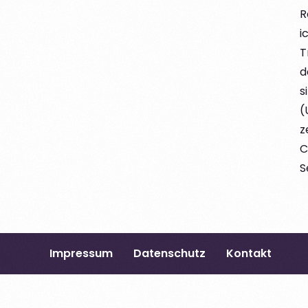
R
i
T
d
s
(
z
C
S
Impressum
Datenschutz
Kontakt