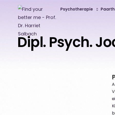
Psychotherapie
Paarth
Depression
Dipl. Psych. J
Angststörung
Burnout
Trennung und Scheidung
A
V
e
K
b