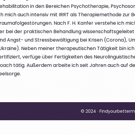
ehabilitation in den Bereichen Psychotherapie, Psychosoma
ch mich auch intensiv mit IRRT als Therapiemethode zur
raumafolgestörungen. Nach F. H. Kanfer verstehe ich mich 
er bei der praktischen Behandlung wissenschaftsgeleitet
ind Angst- und Stressbewältigung bei Krisen (Corona), 
Ukraine). Neben meiner therapeutischen Tätigkeit bin ich
ertifiziert, verfüge über Fertigkeiten des Neurolinguisti
oach tätig. Außerdem arbeite ich seit Jahren auch auf d
eelsorge.
© 2024 · Findyourbetterm