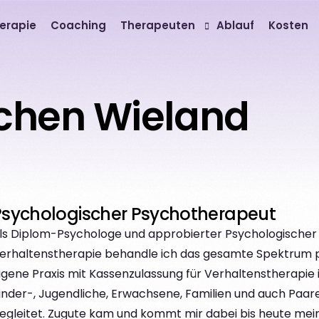
erapie
Coaching
Therapeuten
Ablauf
Kosten
Prof. Dr. Harriet Salbach
ochen Wieland
Dipl. Psych. Jochen Wieland
M.Sc. Psych. Annekatrin Allouch
M.Sc. Psych. Mila Troskie
Psychologischer Psychotherapeut
ls Diplom-Psychologe und approbierter Psychologischer
erhaltenstherapie behandle ich das gesamte Spektrum p
igene Praxis mit Kassenzulassung für Verhaltenstherapie
inder-, Jugendliche, Erwachsene, Familien und auch Paare
egleitet. Zugute kam und kommt mir dabei bis heute mein